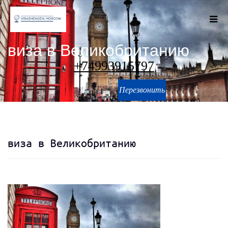
виза в Великобританию
+74993915797
Перезвонить
виза в Великобританию