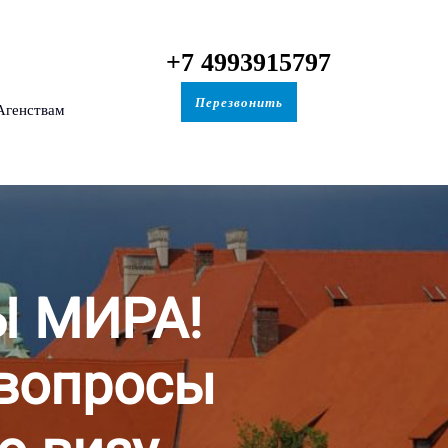
+7 4993915797
Перезвонить
Агенствам
Ы МИРА!
 вопросы