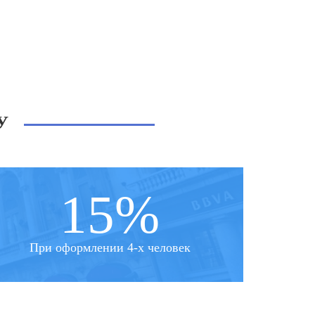
У
15%
При оформлении 4-х человек