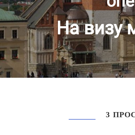
опе
На визу 
3 ПРО