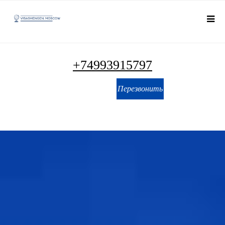
виза в Тайланд срочно цена 2023 2022 цена срочно Тайская
виза виз визу купить заказать виза в Таиланд, Виза в
Таиланд срочно
+74993915797
Перезвонить