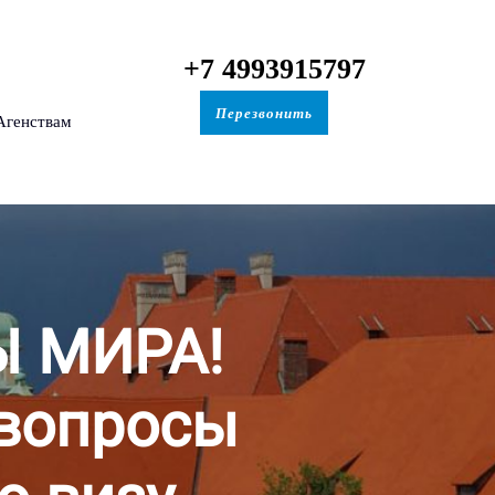
+7 4993915797
Перезвонить
Агенствам
Ы МИРА!
 вопросы