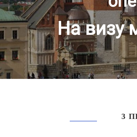
опе
На визу 
3 