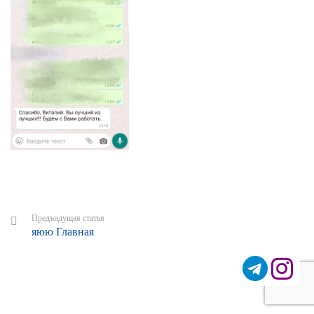
Предъидущая статья
яюю Главная