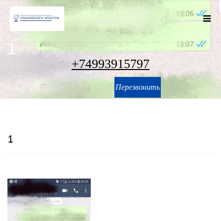
1
+74993915797
Перезвонить
1