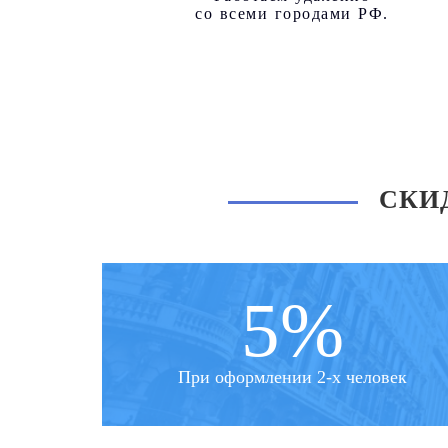
со всеми городами РФ.
СКИ
5%
При оформлении 2-х человек