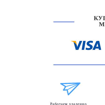
КУ
М
Работаем удаленно