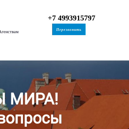
+7 4993915797
Перезвонить
Агенствам
Ы МИРА!
 вопросы