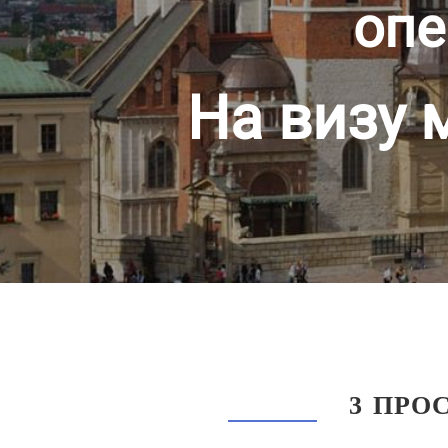
опе
На визу 
3 ПРО