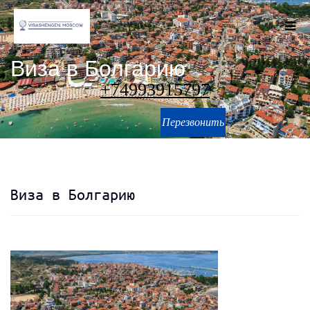
Виза в Болгарию
+74993915797
Перезвонить
Виза в Болгарию